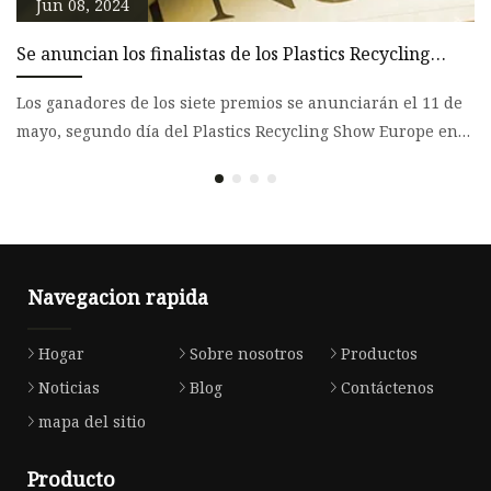
Jun 08, 2024
Se anuncian los finalistas de los Plastics Recycling
L
Awards Europe 2023
a
Los ganadores de los siete premios se anunciarán el 11 de
A
mayo, segundo día del Plastics Recycling Show Europe en
vers
el RA
d
Navegacion rapida
Hogar
Sobre nosotros
Productos
Noticias
Blog
Contáctenos
mapa del sitio
Producto