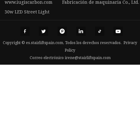
www.iugiscarbon.com
Fabricación de maquinaria Co., Ltd
30w LED Street Light
Copyright © es.stairliftspain.com, Todos los derechos reservados.
Privacy
Policy
Correo electrónico
irene@stairliftspain.com