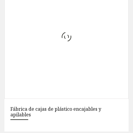
iente Caja de plástico
Cajas móviles de plástico
jable
mm